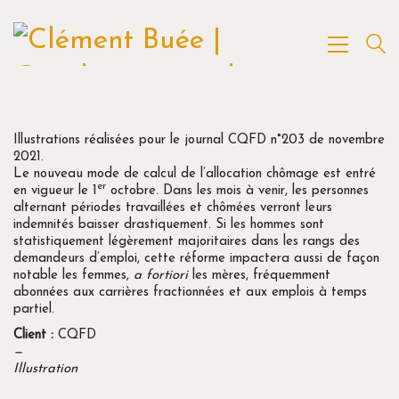
Illustrations réalisées pour le journal CQFD n°203 de novembre
2021.
Le nouveau mode de calcul de l’allocation chômage est entré
er
en vigueur le 1
octobre. Dans les mois à venir, les personnes
alternant périodes travaillées et chômées verront leurs
indemnités baisser drastiquement. Si les hommes sont
statistiquement légèrement majoritaires dans les rangs des
demandeurs d’emploi, cette réforme impactera aussi de façon
notable les femmes,
a fortiori
les mères, fréquemment
abonnées aux carrières fractionnées et aux emplois à temps
partiel.
Client :
CQFD
—
Illustration