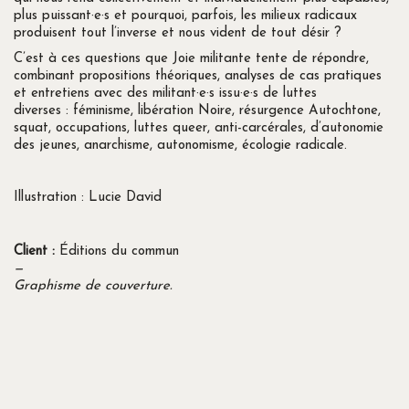
plus puissant·e·s et pourquoi, parfois, les milieux radicaux
produisent tout l’inverse et nous vident de tout désir ?
C’est à ces questions que Joie militante tente de répondre,
combinant propositions théoriques, analyses de cas pratiques
et entretiens avec des militant·e·s issu·e·s de luttes
diverses : féminisme, libération Noire, résurgence Autochtone,
squat, occupations, luttes queer, anti-carcérales, d’autonomie
des jeunes, anarchisme, autonomisme, écologie radicale.
Illustration : Lucie David
Client :
Éditions du commun
—
Graphisme de couverture.