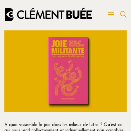
À quoi ressemble la joie dans les milieux de lutte ? Qu’est-ce
qui nous rend collectivement et individuellement plus capables,