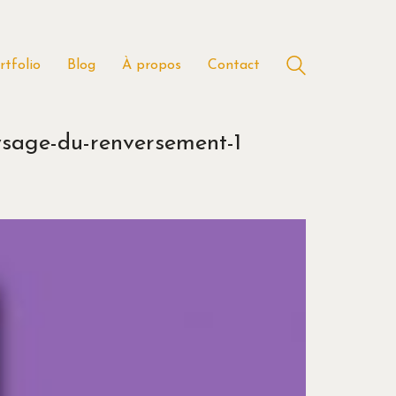
rtfolio
Blog
À propos
Contact
ysage-du-renversement-1