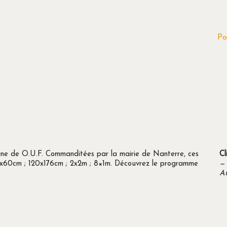
Po
aine de O.U.F. Commanditées par la mairie de Nanterre, ces
Cl
40x60cm ; 120x176cm ; 2x2m ; 8×1m. Découvrez le programme
—
Af