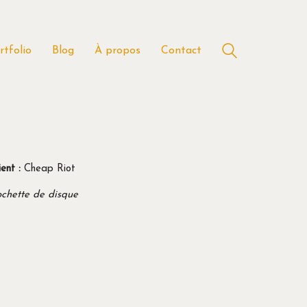
rtfolio
Blog
À propos
Contact
ient :
Cheap Riot
chette de disque