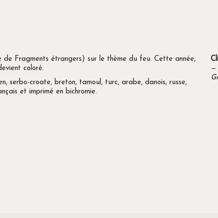
e de Fragments étrangers) sur le thème du feu. Cette année,
Cl
devient coloré.
—
Gr
, serbo-croate, breton, tamoul, turc, arabe, danois, russe,
ançais et imprimé en bichromie.